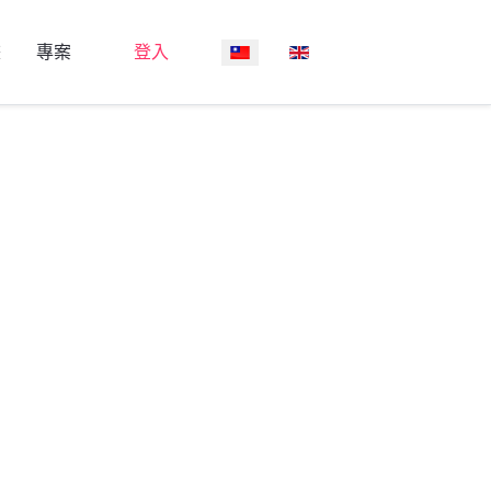
選擇你的語言
畫
專案
登入
示密碼